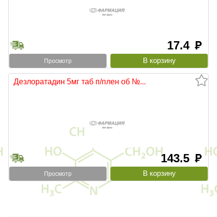
17.4
руб
Просмотр
Дезлоратадин 5мг таб п/плен об №...
143.5
руб
Просмотр