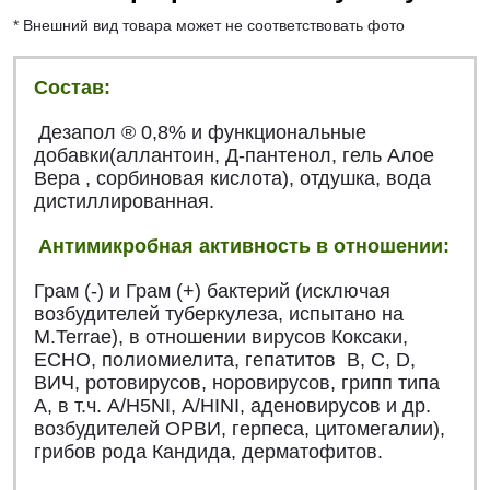
* Внешний вид товара может не соответствовать фото
Состав:
Дезапол ® 0,8% и функциональные
добавки(аллантоин, Д-пантенол, гель Алое
Вера , сорбиновая кислота), отдушка, вода
дистиллированная.
Антимикробная активность в отношении:
Грам (-) и Грам (+) бактерий (исключая
возбудителей туберкулеза, испытано на
М.Terrae), в отношении вирусов Коксаки,
ЕСНО, полиомиелита, гепатитов В, С,
D
,
ВИЧ, ротовирусов, норовирусов, грипп типа
А, в т.ч.
A
/
H
5
NI
,
A
/
HINI
, аденовирусов и др.
возбудителей ОРВИ, герпеса, цитомегалии),
грибов рода Кандида, дерматофитов
.