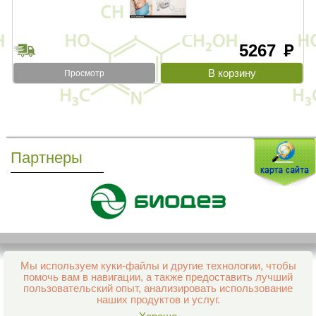
5267
руб
Просмотр
Партнеры
Мы используем куки-файлы и другие технологии, чтобы
Все права защищены и охраняются законом
помочь вам в навигации, а также предоставить лучший
© 2013–2026 Интернет-аптека Фармация
пользовательский опыт, анализировать использование
е-mail:
support@aptekapenza.ru
наших продуктов и услуг.
Телефон: Служба обработки заказов 99-98-28