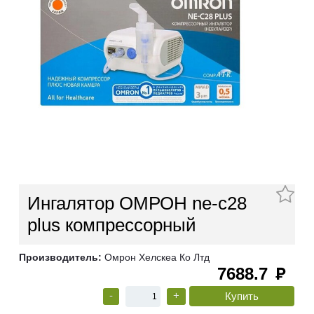
Ингалятор ОМРОН ne-c28
plus компрессорный
Производитель:
Омрон Хелскеа Ко Лтд
7688.7
руб
-
+