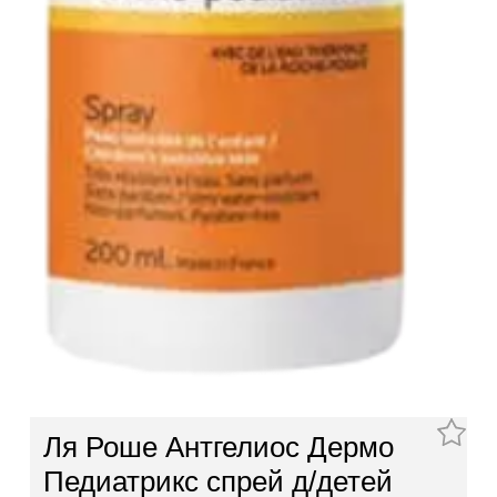
Ля Роше Антгелиос Дермо
Педиатрикс спрей д/детей