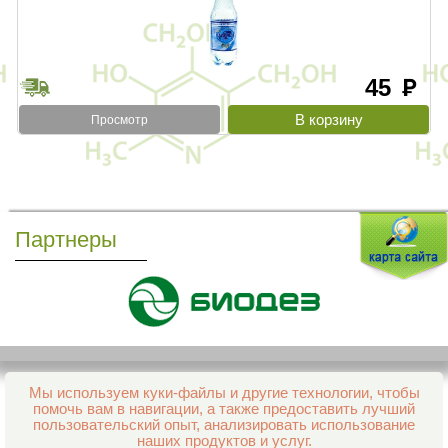
45
руб
Просмотр
Партнеры
Мы используем куки-файлы и другие технологии, чтобы
Все права защищены и охраняются законом
помочь вам в навигации, а также предоставить лучший
© 2013–2026 Интернет-аптека Фармация
пользовательский опыт, анализировать использование
е-mail:
support@aptekapenza.ru
наших продуктов и услуг.