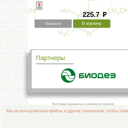
225.7
руб
Просмотр
Партнеры
Все права защищены и охраняются законом
© 2013–2026 Интернет-аптека Фармация
Мы используем куки-файлы и другие технологии, чтобы помо
е-mail:
support@aptekapenza.ru
Телефон: Служба обработки заказов 99-98-28