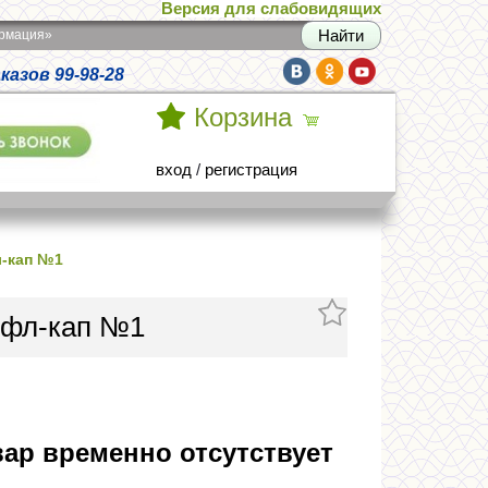
Версия для слабовидящих
армация»
азов 99-98-28
Корзина
вход
/
регистрация
л-кап №1
л фл-кап №1
ар временно отсутствует