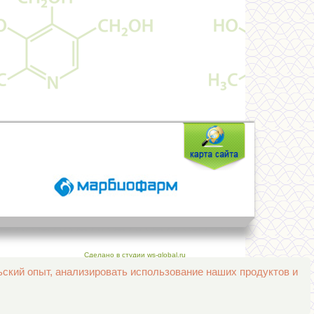
Сделано в студии ws-global.ru
ьский опыт, анализировать использование наших продуктов и