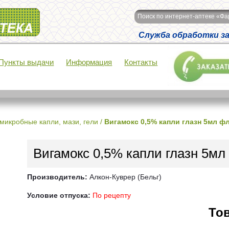
Поиск по интернет-аптеке «Ф
Служба обработки зак
Пункты выдачи
Информация
Контакты
микробные капли, мази, гели
/
Вигамокс 0,5% капли глазн 5мл ф
Вигамокс 0,5% капли глазн 5м
Производитель:
Алкон-Куврер (Бельг)
Условие отпуска:
По рецепту
Тов