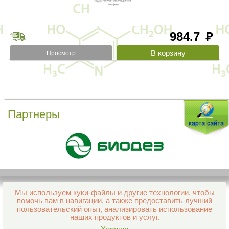
984.7
руб
Просмотр
Партнеры
Мы используем куки-файлы и другие технологии, чтобы
Все права защищены и охраняются законом
помочь вам в навигации, а также предоставить лучший
© 2013–2026 Интернет-аптека Фармация
пользовательский опыт, анализировать использование
е-mail:
support@aptekapenza.ru
наших продуктов и услуг.
Телефон: Служба обработки заказов 99-98-28