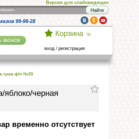
Версия для слабовидящих
армация»
азов 99-98-28
Корзина
вход
/
регистрация
к.трав.ф/п №20
/яблоко/черная
ар временно отсутствует