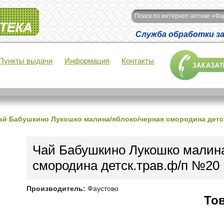
Поиск по интернет-аптеке «Ф
Служба обработки зак
Пункты выдачи
Информация
Контакты
ай Бабушкино Лукошко малина/яблоко/черная смородина детс
Чай Бабушкино Лукошко малина
смородина детск.трав.ф/п №20
Производитель:
Фаустово
Тов