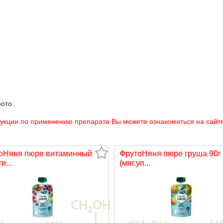
фото
рукции по применению препарата Вы можете ознакомиться на сайте
оНяня пюре витаминный
ФрутоНяня пюре груша 90г
и...
(мяг.уп...