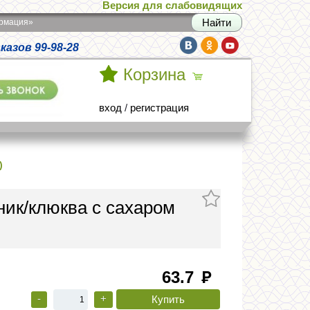
Версия для слабовидящих
армация»
азов 99-98-28
Корзина
вход
/
регистрация
)
ик/клюква с сахаром
63.7
руб
-
+