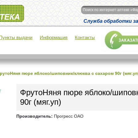
Поиск по интернет-аптеке «Ф
Служба обработки зак
Пункты выдачи
Информация
Контакты
рутоНяня пюре яблоко/шиповник/клюква с сахаром 90г (мяг.уп
ФрутоНяня пюре яблоко/шиповн
90г (мяг.уп)
Производитель:
Прогресс ОАО