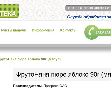
Поиск по интернет-аптеке «Ф
Служба обработки зак
Пункты выдачи
Информация
Контакты
рутоНяня пюре яблоко 90г (мяг.уп)
ФрутоНяня пюре яблоко 90г (мяг
Производитель:
Прогресс ОАО