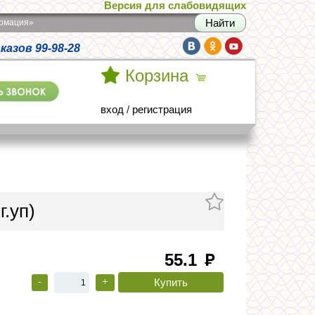
Версия для слабовидящих
армация»
азов 99-98-28
Корзина
вход
/
регистрация
.уп)
55.1
руб
-
+