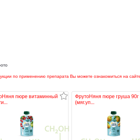
фото
рукции по применению препарата Вы можете ознакомиться на сайте
оНяня пюре витаминный
ФрутоНяня пюре груша 90г
и...
(мяг.уп...