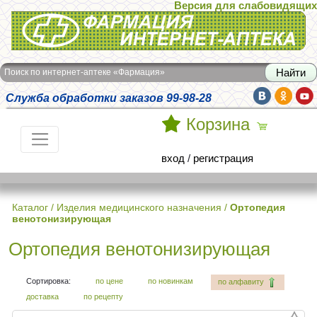
Версия для слабовидящих
Интернет-аптека Фармация
Поиск по интернет-аптеке «Фармация»
Служба обработки заказов 99-98-28
Корзина
вход
/
регистрация
Каталог
/
Изделия медицинского назначения
/
Ортопедия
венотонизирующая
Ортопедия венотонизирующая
Сортировка:
по цене
по новинкам
по алфавиту
доставка
по рецепту