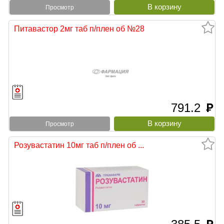
Просмотр
Питавастор 2мг таб п/плен об №28
791.2
руб
Просмотр
Розувастатин 10мг таб п/плен об ...