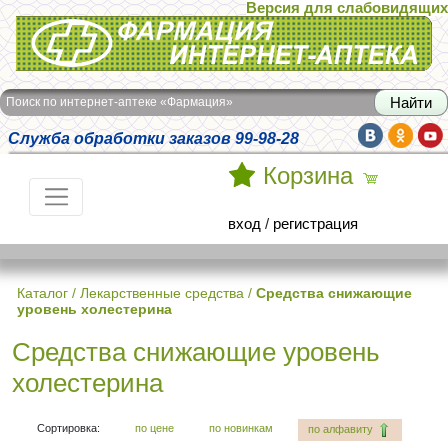
Версия для слабовидящих
Интернет-аптека Фармация
Поиск по интернет-аптеке «Фармация»
Служба обработки заказов 99-98-28
Корзина
вход
/
регистрация
Каталог
/
Лекарственные средства
/
Средства снижающие
уровень холестерина
Средства снижающие уровень
холестерина
Сортировка:
по цене
по новинкам
по алфавиту