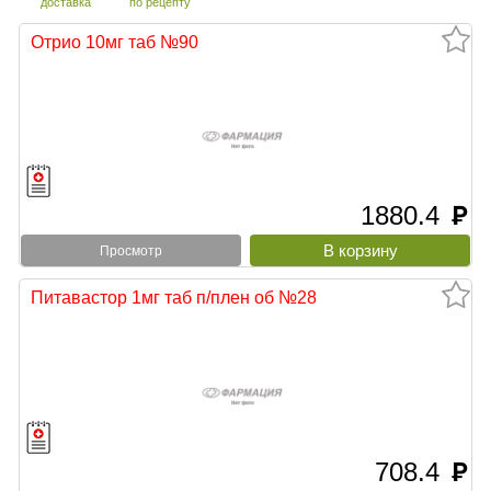
доставка
по рецепту
Отрио 10мг таб №90
1880.4
руб
Просмотр
Питавастор 1мг таб п/плен об №28
708.4
руб