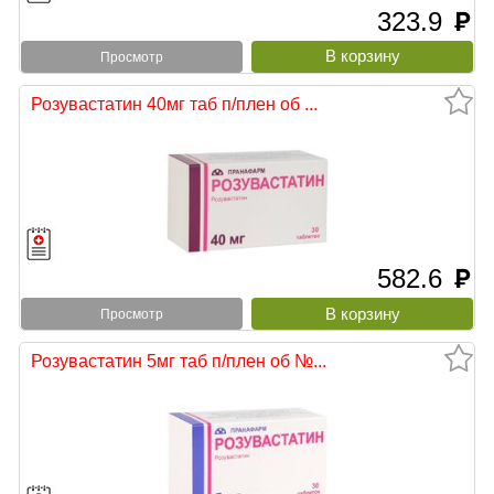
323.9
руб
Просмотр
Розувастатин 40мг таб п/плен об ...
582.6
руб
Просмотр
Розувастатин 5мг таб п/плен об №...