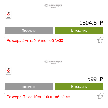
1804.6
руб
Просмотр
Роксера 5мг таб п/плен об №30
599
руб
Просмотр
Роксера Плюс 10мг+10мг таб п/пле...