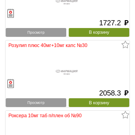
1727.2
руб
Просмотр
Розулип плюс 40мг+10мг капс №30
2058.3
руб
Просмотр
Роксера 10мг таб п/плен об №90