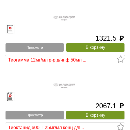
1321.5
руб
Просмотр
Тиогамма 12мг/мл р-р д/инф 50мл ...
2067.1
руб
Просмотр
Тиоктацид 600 Т 25мг/мл конц д/п...