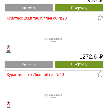
938
руб
Просмотр
Ксилтесс 20мг таб п/плен об №28
1272.6
руб
Просмотр
Курантил n 75 75мг таб п/о №40