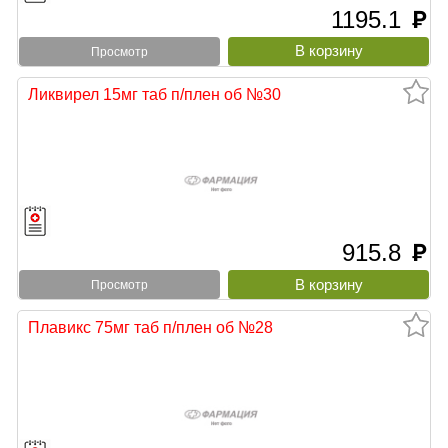
1195.1
руб
Просмотр
Ликвирел 15мг таб п/плен об №30
915.8
руб
Просмотр
Плавикс 75мг таб п/плен об №28