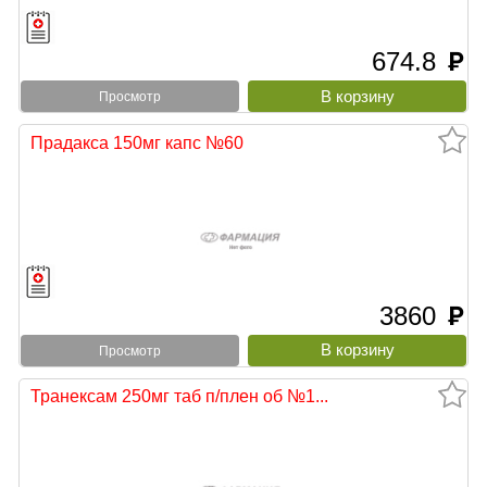
674.8
руб
Просмотр
Прадакса 150мг капс №60
3860
руб
Просмотр
Транексам 250мг таб п/плен об №1...