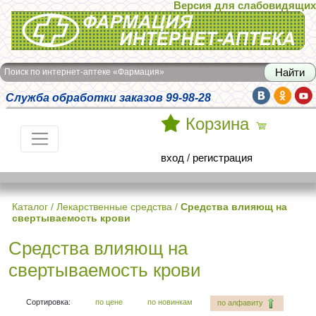
Версия для слабовидящих
Интернет-аптека Фармация
Поиск по интернет-аптеке «Фармация»
Служба обработки заказов 99-98-28
Корзина
вход
/
регистрация
Каталог
/
Лекарственные средства
/
Средства влияющ на
свертываемость крови
Средства влияющ на
свертываемость крови
Сортировка:
по цене
по новинкам
по алфавиту