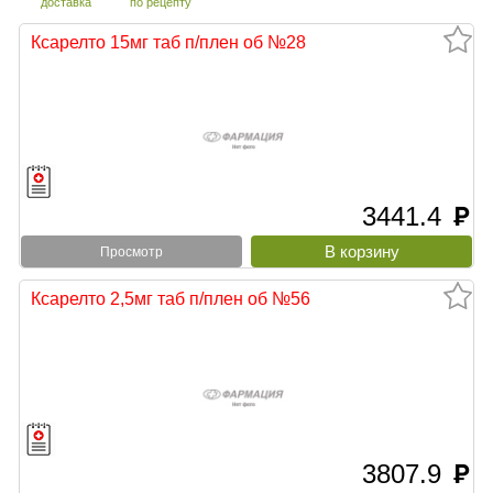
доставка
по рецепту
Ксарелто 15мг таб п/плен об №28
3441.4
руб
Просмотр
Ксарелто 2,5мг таб п/плен об №56
3807.9
руб