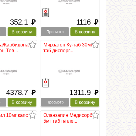
352.1
1116
руб
руб
р
Просмотр
а/Карбидопа/
Мирзатен Ку-таб 30мг
н-Тев...
таб дисперг...
4378.7
1311.9
руб
руб
р
Просмотр
ил 10мг капс
Оланзапин Медисорб
5мг таб п/пле...