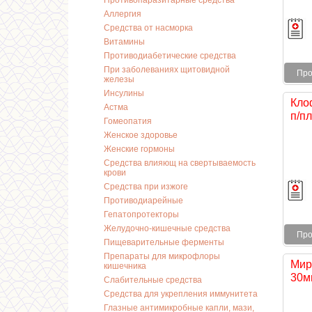
Противопаразитарные средства
Аллергия
Средства от насморка
Витамины
Противодиабетические средства
При заболеваниях щитовидной
Про
железы
Инсулины
Кло
Астма
п/п
Гомеопатия
Женское здоровье
Женские гормоны
Средства влияющ на свертываемость
крови
Средства при изжоге
Противодиарейные
Гепатопротекторы
Желудочно-кишечные средства
Про
Пищеварительные ферменты
Препараты для микрофлоры
Мир
кишечника
30мг
Слабительные средства
Средства для укрепления иммунитета
Глазные антимикробные капли, мази,