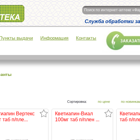
Поиск по интернет-аптеке «Ф
Служба обработки зак
Пункты выдачи
Информация
Контакты
санты
Сортировка:
по цене
по новинка
тиапин Вертекс
Кветиапин-Виал
Кветиап
 таб п/пле...
100мг таб п/плен ...
таб п/пле