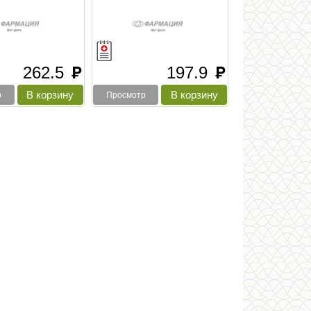
262.5
197.9
руб
руб
р
Просмотр