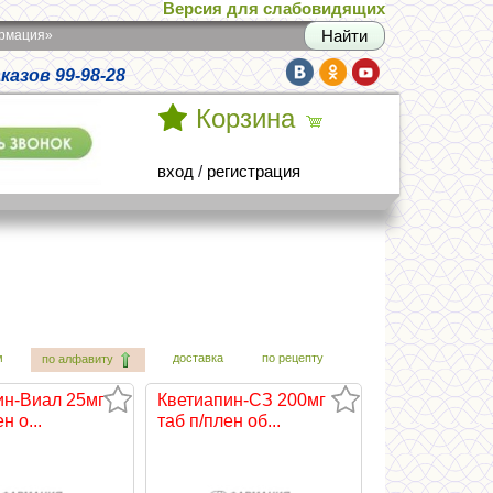
Версия для слабовидящих
армация»
азов 99-98-28
Корзина
вход
/
регистрация
м
доставка
по рецепту
по алфавиту
ин-Виал 25мг
Кветиапин-СЗ 200мг
н о...
таб п/плен об...