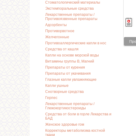
Стоматологический материалы
Экстемпоральные средства
Лекарственные препараты /
Противоязвенные препараты
Адсорбенты
Противорвотное
Желчегонные
Про
Противоаллергические капли в нос
Средства от кашля
Капли на основе морской воды
Витамины группы В, Магний
Препараты от курения
Препараты от укачивания
Глазные капли увлажняющие
Капли ушные
Снотворные средства
Герпес
Лекарственные препараты /
Глюкокортикостероиды
Средства от боли в горле Лекарства и
БАД
Женское здоровье гом
Корректоры метаболизма костной
ткани