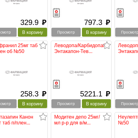
329.9
797.3
руб
руб
смотр
Просмотр
Просмот
франил 25мг таб
Леводопа/Карбидопа/
Леводоп
лен об №50
Энтакапон-Тев...
Энтакапо
258.3
5221.1
руб
руб
смотр
Просмотр
Просмот
тазапин Канон
Модитен депо 25мг/
Неулепт
 таб п/плен...
мл р-р для в/м...
№50