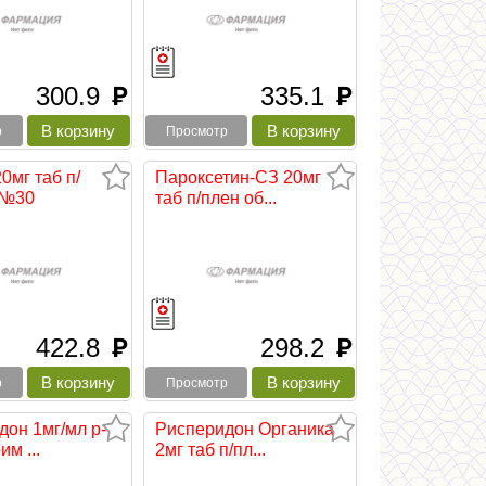
300.9
335.1
руб
руб
р
Просмотр
0мг таб п/
Пароксетин-СЗ 20мг
 №30
таб п/плен об...
422.8
298.2
руб
руб
р
Просмотр
дон 1мг/мл р-
Рисперидон Органика
им ...
2мг таб п/пл...