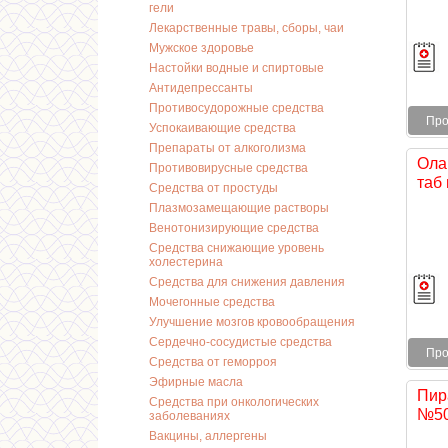
гели
Лекарственные травы, сборы, чаи
Мужское здоровье
Настойки водные и спиртовые
Антидепрессанты
Противосудорожные средства
Про
Успокаивающие средства
Препараты от алкоголизма
Ола
Противовирусные средства
таб 
Средства от простуды
Плазмозамещающие растворы
Венотонизирующие средства
Средства снижающие уровень
холестерина
Средства для снижения давления
Мочегонные средства
Улучшение мозгов кровообращения
Сердечно-сосудистые средства
Про
Средства от геморроя
Эфирные масла
Пир
Средства при онкологических
№5
заболеваниях
Вакцины, аллергены