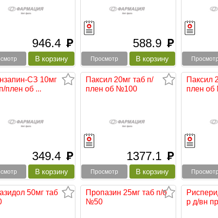
946.4
588.9
руб
руб
смотр
Просмотр
Просмот
нзапин-СЗ 10мг
Паксил 20мг таб п/
Паксил 2
п/плен об ...
плен об №100
плен об
349.4
1377.1
руб
руб
смотр
Просмотр
Просмот
азидол 50мг таб
Пропазин 25мг таб п/о
Риспери
0
№50
р д/вн пр