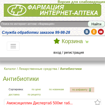
Версия для слабовидящих
Интернет-аптека Фармация
Поиск по интернет-аптеке «Фармация»
Служба обработки заказов 99-98-28
Корзина
вход
/
регистрация
Каталог
/
Лекарственные средства
/
Антибиотики
Антибиотики
Сортировка:
по цене
по новинкам
по алфавиту
доставка
по рецепту
Амоксициллин Диспертаб 500мг таб...