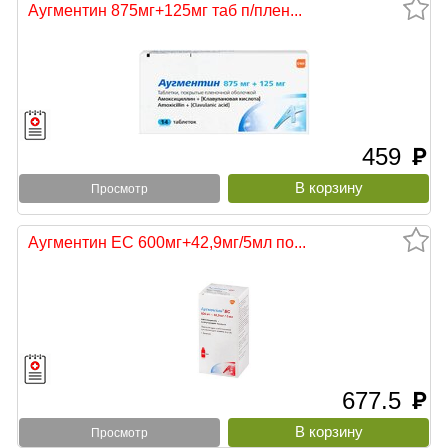
Аугментин 875мг+125мг таб п/плен...
459
руб
Просмотр
Аугментин ЕС 600мг+42,9мг/5мл по...
677.5
руб
Просмотр