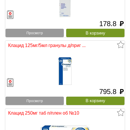
178.8
руб
Просмотр
Клацид 125мг/5мл гранулы д/приг ...
795.8
руб
Просмотр
Клацид 250мг таб п/плен об №10