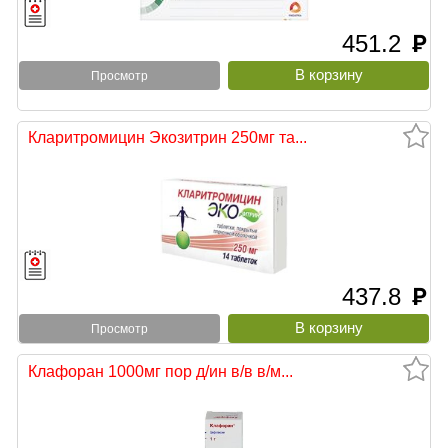
451.2
руб
Просмотр
Кларитромицин Экозитрин 250мг та...
437.8
руб
Просмотр
Клафоран 1000мг пор д/ин в/в в/м...