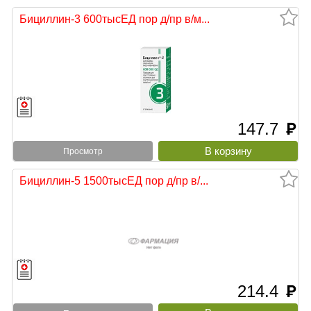
Бициллин-3 600тысЕД пор д/пр в/м...
147.7
руб
Просмотр
Бициллин-5 1500тысЕД пор д/пр в/...
214.4
руб