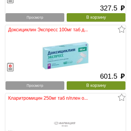
327.5
руб
Просмотр
Доксициклин Экспресс 100мг таб д...
601.5
руб
Просмотр
Кларитромицин 250мг таб п/плен о...