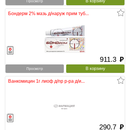
Просмотр
Бондерм 2% мазь д/наруж прим туб...
911.3
руб
Просмотр
Ванкомицин 1г лиоф д/пр р-ра д/и...
290.7
руб