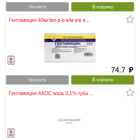
Просмотр
Гентамицин 40мг/мл р-р в/м в/в в...
74.7
руб
Просмотр
Гентамицин-АКОС мазь 0,1% туба ...