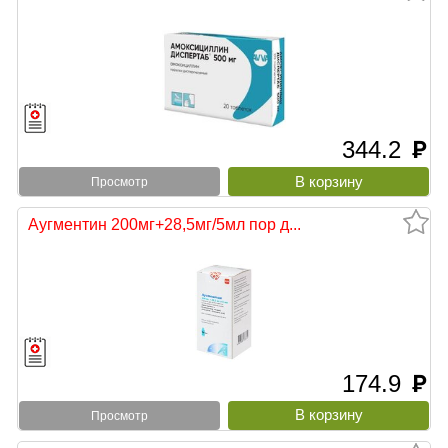
344.2
руб
Просмотр
Аугментин 200мг+28,5мг/5мл пор д...
174.9
руб
Просмотр